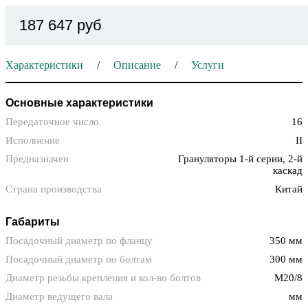
187 647 руб
Характеристики
Описание
Услуги
Основные характеристики
Передаточное число
16
Исполнение
II
Предназначен
Грануляторы 1-й серии, 2-й
каскад
Страна производства
Китай
Габариты
Посадочный диаметр по фланцу
350 мм
Посадочный диаметр по болтам
300 мм
Диаметр резьбы крепления и кол-во болтов
M20/8
Диаметр ведущего вала
мм