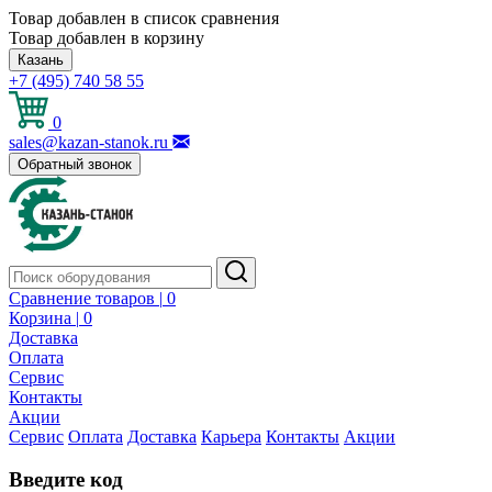
Товар добавлен в список сравнения
Товар добавлен в корзину
Казань
+7 (495) 740 58 55
0
sales@kazan-stanok.ru
Обратный звонок
Сравнение товаров |
0
Корзина |
0
Доставка
Оплата
Сервис
Контакты
Акции
Сервис
Оплата
Доставка
Карьера
Контакты
Акции
Введите код