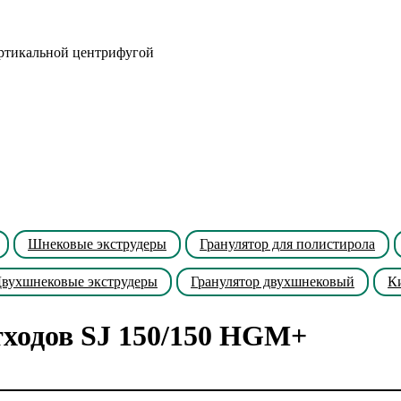
ертикальной центрифугой
Шнековые экструдеры
Гранулятор для полистирола
вухшнековые экструдеры
Гранулятор двухшнековый
К
тходов SJ 150/150 HGM+