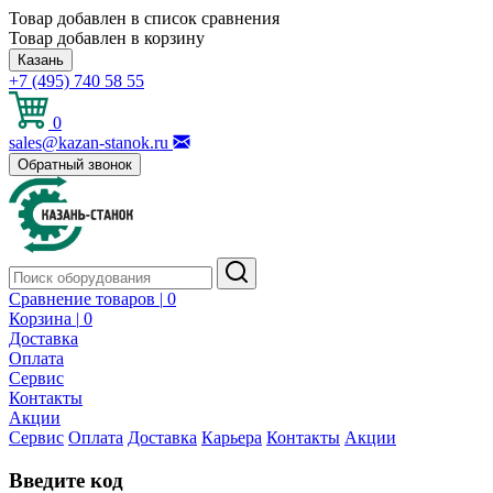
Товар добавлен в список сравнения
Товар добавлен в корзину
Казань
+7 (495) 740 58 55
0
sales@kazan-stanok.ru
Обратный звонок
Сравнение товаров |
0
Корзина |
0
Доставка
Оплата
Сервис
Контакты
Акции
Сервис
Оплата
Доставка
Карьера
Контакты
Акции
Введите код