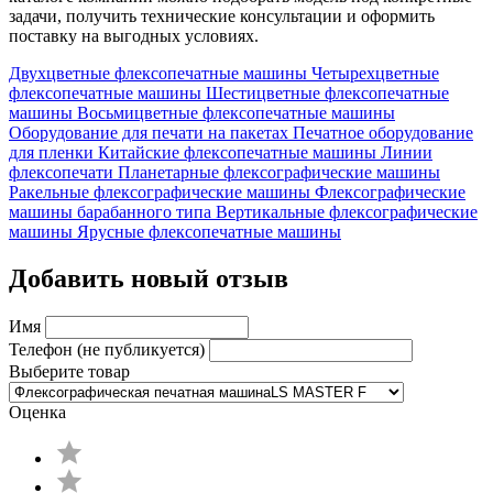
задачи, получить технические консультации и оформить
поставку на выгодных условиях.
Двухцветные флексопечатные машины
Четырехцветные
флексопечатные машины
Шестицветные флексопечатные
машины
Восьмицветные флексопечатные машины
Оборудование для печати на пакетах
Печатное оборудование
для пленки
Китайские флексопечатные машины
Линии
флексопечати
Планетарные флексографические машины
Ракельные флексографические машины
Флексографические
машины барабанного типа
Вертикальные флексографические
машины
Ярусные флексопечатные машины
Добавить новый отзыв
Имя
Телефон (не публикуется)
Выберите товар
Оценка