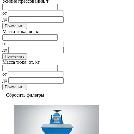
Усилие прессования, т
от
до
Применить
Масса тюка, до, кг
от
до
Применить
Масса тюка, от, кг
от
до
Применить
Сбросить фильтры